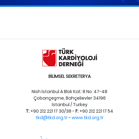
BİLİMSEL SEKRETERYA
Nish İstanbul A Blok Kat: 8 No: 47-48
Çobançeşme, Bahçelievler 34196
İstanbul / Turkey
T:
+90 212 221 17 30/38 -
F:
+90 212 221 17 54
tkd@tkd.org.tr
-
www.tkd.org.tr