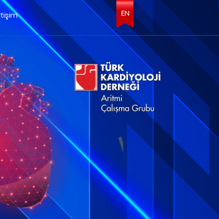
EN
etişim